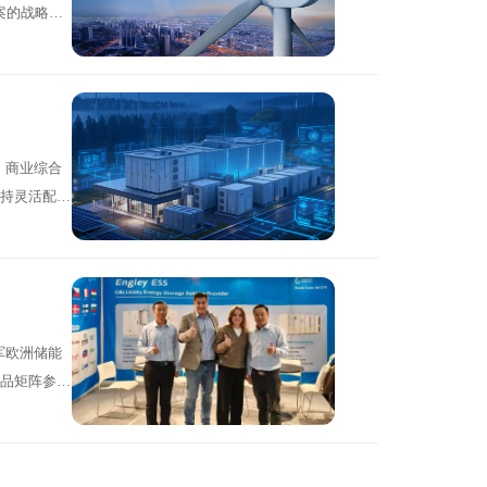
案的战略思
场对本地化生
房、商业综合
持灵活配置
管理，内置
进军欧洲储能
品矩阵参
的多样化需