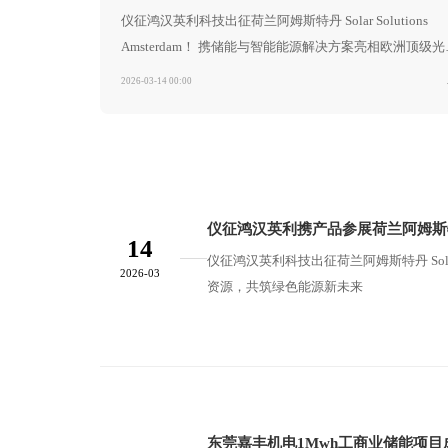
型
仪征鸿汉英利科技出征荷兰阿姆斯特丹 Solar Solutions
发
储
展
Amsterdam！ 携储能与智能能源解决方案亮相欧洲顶级光
能
历
储能展，链接全球资源，共筑绿色能源新未来
程
2026-03-14 00:00
柴
油
发
电
机
负
荷
仪征鸿汉英利携产品参展荷兰阿姆斯特丹Solar
平
14
衡
仪征鸿汉英利科技出征荷兰阿姆斯特丹 Solar
2026-03
系
资源，共筑绿色能源新未来
统
东莞嘉丰机电1Mwh工商业储能项目