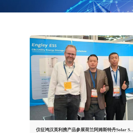
柜
储
充
集
新
一
装
闻
体
箱
资
化
储
讯
解
能
决
方
光
关
案
储
于
+
一
我
光
体
们
储
机
柴
发
企
联
解
业
系
决
介
我
方
绍
们
案
企
电
业
网
文
侧
化
仪征鸿汉英利携产品参展荷兰阿姆斯特丹Solar Solut
大