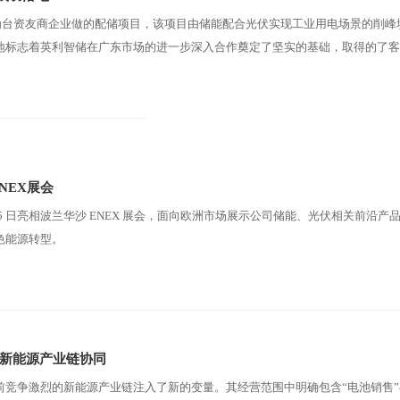
利为台资友商企业做的配储项目，该项目由储能配合光伏实现工业用电场景的削峰
地标志着英利智储在广东市场的进一步深入合作奠定了坚实的基础，取得的了客
满足他的使用场景需求。
ENEX展会
至 5 日亮相波兰华沙 ENEX 展会，面向欧洲市场展示公司储能、光伏相关前沿产
色能源转型。
新能源产业链协同
竞争激烈的新能源产业链注入了新的变量。其经营范围中明确包含“电池销售”