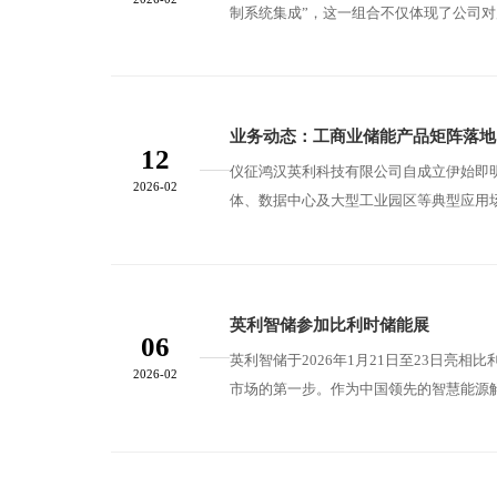
制系统集成”，这一组合不仅体现了公司对
维。 在电池选型方面，公司优先采用磷酸铁锂（LFP）电芯，兼顾安全性、循环寿命与成本控制，适用于对可靠性要求极高的工商业
场景。同时，公司与国内头部电芯厂商建立
产与认证的要求。未来，公司
业务动态：工商业储能产品矩阵落地
12
仪征鸿汉英利科技有限公司自成立伊始即明确聚
2026-02
体、数据中心及大型工业园区等典型应用
容量与功率，适配不同用户的用电负荷特征和电网接入条
是高效能量转换，采用高效率PCS（储能
自研EMS（能源管
英利智储参加比利时储能展
06
英利智储于2026年1月21日至23日亮相比利时
2026-02
市场的第一步。作为中国领先的智慧能源
展，全面展示在高效集成、智能管理与安全防护方面的技术实力。 此次展会中，
介绍了英利智储的产品体系，重点突出其
求，具