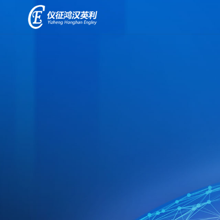
解
决
+
方
案
零
相
碳
关
+
园
产
区
品
解
决
储
方
用
能
案
户
一
案
体
光
例