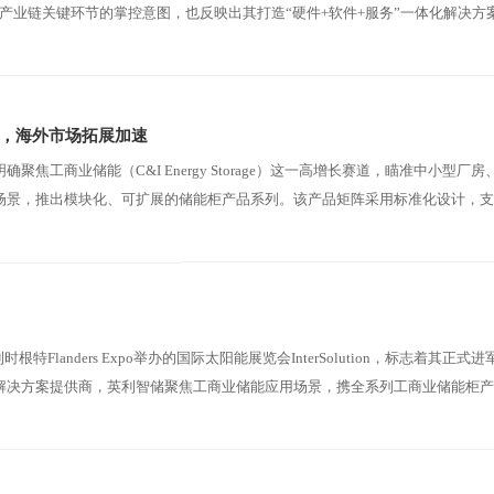
产业链关键环节的掌控意图，也反映出其打造“硬件+软件+服务”一体化解决方
了稳定供货关系，并正在推进与海外本地Pack厂的合作谈判，以满足欧洲市
，海外市场拓展加速
焦工商业储能（C&I Energy Storage）这一高增长赛道，瞄准中小型厂
场景，推出模块化、可扩展的储能柜产品系列。该产品矩阵采用标准化设计，支
件，具备快速部署、即插即用的特点。 产品核心优势体现在三个方面：一
变流器）与低内阻电池模组，系统整体充放电效率可达90%以上；二是智能能量
根特Flanders Expo举办的国际太阳能展览会InterSolution，标志着其正式
解决方案提供商，英利智储聚焦工商业储能应用场景，携全系列工商业储能柜产
来自仪征鸿汉英利的销售团队现场向欧洲客户系统
在多场景落地应用中的成熟经验。展出的产品覆盖从中小型厂房到大型工业园区