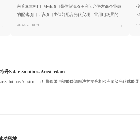
仪
东莞嘉丰机电1Mwh项目是仪征鸿汉英利为台资友商企业做
E
伏
的配储项目，该项目由储能配合光伏实现工业用电场景的削
峰填谷，为客户节省了数万元的电费。该项目的成功落地标
→
→
20
2026-03-26 10:53
志着英利智储在广东市场的进一步深入合作奠定了坚实的基
础，取得的了客户的一致好评，业主方有意向后续继续追加
储能柜以满足他的使用场景需求。
 Solutions Amsterdam
 Solutions Amsterdam！ 携储能与智能能源解决方案亮相欧洲顶级光伏储能
成功落地