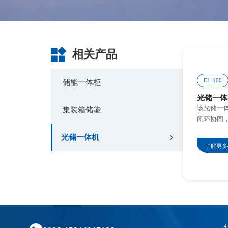
箱
资
化
储
讯
解
能
决
方
光
关
案
相关产品
储
于
+
一
我
光
体
们
储
EL-100
储能一体柜
机
柴
光储一体
发
企
联
该光储一
解
集装箱储能
业
系
闭环协同
决
介
我
方
绍
们
光储一体机
案
了解更多
企
电
业
网
文
侧
化
大
型
发
储
展
能
历