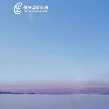
解
决
+
方
案
零
相
碳
关
+
园
产
区
品
解
决
储
方
用
能
案
户
一
案
体
光
例
柜
储
充
集
新
一
装
闻
体