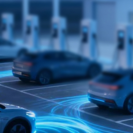
箱
资
化
储
讯
解
能
决
方
光
关
案
储
于
+
一
我
光
体
们
储
机
柴
发
企
联
解
业
系
决
介
我
方
绍
们
案
企
电
业
网
文
侧
化
大
型
发
储
展
能
历