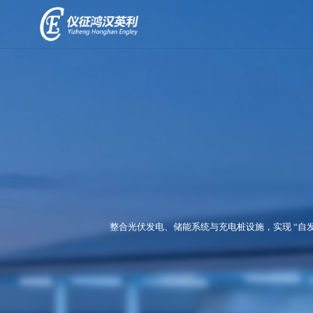
解
决
+
方
案
零
相
碳
关
+
园
产
区
品
解
决
储
方
用
能
案
整合光伏发电、储能系统与充电桩设施，实现 “
户
一
案
体
光
例
柜
储
充
集
新
一
装
闻
体